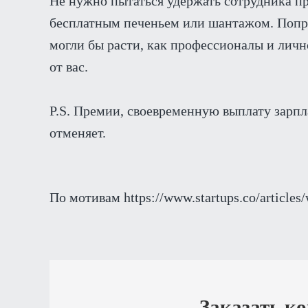
Не нужно пытаться удержать сотрудника п
бесплатным печеньем или шантажом. Попроб
могли бы расти, как профессионалы и лично
от вас.
P.S. Премии, своевременную выплату зарпл
отменяет.
По мотивам https://www.startups.co/article
Заказать к