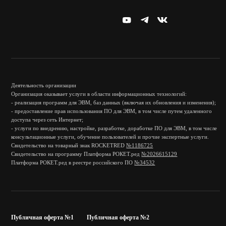
Деятельность организации
Организация оказывает услуги в области информационных технологий:
- реализация программ для ЭВМ, баз данных (включая их обновления и изменения);
- предоставление прав использования ПО для ЭВМ, в том числе путем удаленного
доступа через сеть Интернет;
- услуги по внедрению, настройке, разработке, доработке ПО для ЭВМ, в том числе
консультационные услуги, обучение пользователей и прочие экспертные услуги.
Свидетельство на товарный знак ROCKETRED
№1186725
Свидетельство на программу Платформа РОКЕТ.ред
№2026615129
Платформа РОКЕТ.ред в реестре российского ПО
№34532
Публичная оферта №1
Публичная оферта №2