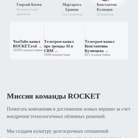
Маргарита
Константин
Георгий Кичев
Ершова
Кузнецов
Коммерческий
директор
Сооснователь
Основатель
YouTube канал
Телеграм-канал
Телеграм-канал
ROCKET.red
→
про тренды AI в
Константина
10200 подписчиков
CRM
→
Кузнецова
→
1684 подписчика
625 подписчиков
Миссия команды ROCKET
Помогать компаниям в достижении новых вершин за счет
внедрения технологичных облачных решений.
Мы создаем культуру долгосрочных отношений