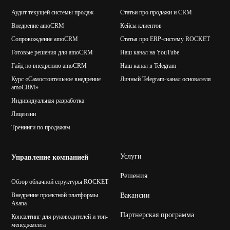
Аудит текущей системы продаж
Статьи про продажи и CRM
Внедрение amoCRM
Кейсы клиентов
Сопровождение amoCRM
Статья про ERP-систему ROCKET
Готовые решения для amoCRM
Наш канал на YouTube
Гайд по внедрению amoCRM
Наш канал в Telegram
Курс «Самостоятельное внедрение
Личный Telegram-канал основателя
amoCRM»
Индивидуальная разработка
Лицензии
Тренинги по продажам
Услуги
Управление компанией
Решения
Обзор облачной структуры ROCKET
Внедрение проектной платформы
Вакансии
Asana
Партнерская программа
Консалтинг для руководителей и топ-
менеджмента