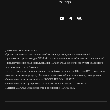
Брендбук
Деятельность организации
Организация оказывает услуги в области информационных технологий:
- реализация программ для ЭВМ, баз данных (включая их обновления и изменения);
- предоставление прав использования ПО для ЭВМ, в том числе путем удаленного
доступа через сеть Интернет;
- услуги по внедрению, настройке, разработке, доработке ПО для ЭВМ, в том числе
консультационные услуги, обучение пользователей и прочие экспертные услуги.
Свидетельство на товарный знак ROCKETRED
№1186725
Свидетельство на программу Платформа РОКЕТ.ред
№2026615129
Платформа РОКЕТ.ред в реестре российского ПО
№34532