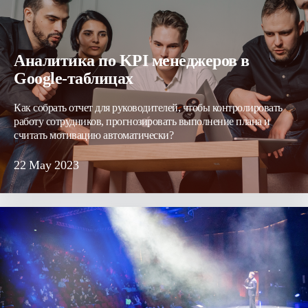
Аналитика по KPI менеджеров в
Google-таблицах
Как собрать отчет для руководителей, чтобы контролировать
работу сотрудников, прогнозировать выполнение плана и
считать мотивацию автоматически?
22
May
2023