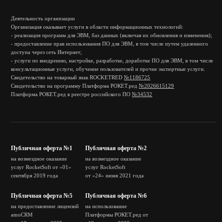
Деятельность организации
Организация оказывает услуги в области информационных технологий:
- реализация программ для ЭВМ, баз данных (включая их обновления и изменения);
- предоставление прав использования ПО для ЭВМ, в том числе путем удаленного
доступа через сеть Интернет;
- услуги по внедрению, настройке, разработке, доработке ПО для ЭВМ, в том числе
консультационные услуги, обучение пользователей и прочие экспертные услуги.
Свидетельство на товарный знак ROCKETRED
№1186725
Свидетельство на программу Платформа РОКЕТ.ред
№2026615129
Платформа РОКЕТ.ред в реестре российского ПО
№34532
Публичная оферта №1
Публичная оферта №2
на возмездное оказание
на возмездное оказание
услуг RocketSoft от «01»
услуг RocketSoft
сентября 2019 года
от «24» июня 2021 года
Публичная оферта №5
Публичная оферта №6
на предоставление лицензий
на использование
amoCRM
Платформы РОКЕТ.ред от