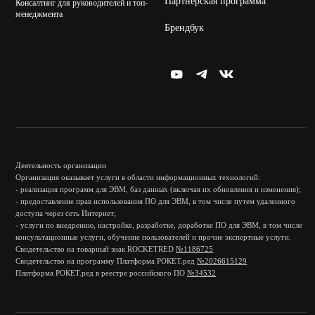
Партнерская программа
Консалтинг для руководителей и топ-
менеджмента
Брендбук
Деятельность организации
Организация оказывает услуги в области информационных технологий:
- реализация программ для ЭВМ, баз данных (включая их обновления и изменения);
- предоставление прав использования ПО для ЭВМ, в том числе путем удаленного
доступа через сеть Интернет;
- услуги по внедрению, настройке, разработке, доработке ПО для ЭВМ, в том числе
консультационные услуги, обучение пользователей и прочие экспертные услуги.
Свидетельство на товарный знак ROCKETRED
№1186725
Свидетельство на программу Платформа РОКЕТ.ред
№2026615129
Платформа РОКЕТ.ред в реестре российского ПО
№34532