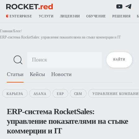
ENTERPRISE
УСЛУГИ
ЛИЦЕНЗИИ
ОБУЧЕНИЕ
РЕШЕНИЯ
Главная
/
Блог
/
ERP-система RocketSales: управление показателями на стыке коммерции и IT
Блог о продажах
Статьи
Кейсы
Новости
КАРЬЕРА
ASANA
ERP
CRM
УПРАВЛЕНИЕ КОМПАНИ
ERP-система RocketSales:
управление показателями на стыке
коммерции и IT