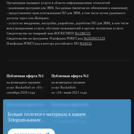
Организация оказывает услуги в области информационных технологий:
- реализация программ для ЭВМ, баз данных (включая их обновления и изменения);
- предоставление прав использования ПО для ЭВМ, в том числе путем удаленного
доступа через сеть Интернет;
- услуги по внедрению, настройке, разработке, доработке ПО для ЭВМ, в том числе
консультационные услуги, обучение пользователей и прочие экспертные услуги.
Свидетельство на товарный знак ROCKETRED
№1186725
Свидетельство на программу Платформа РОКЕТ.ред
№2026615129
Платформа РОКЕТ.ред в реестре российского ПО
№34532
Публичная оферта №1
Публичная оферта №2
на возмездное оказание
на возмездное оказание
услуг RocketSoft от «01»
услуг RocketSoft
сентября 2019 года
от «24» июня 2021 года
Публичная оферта №5
Публичная оферта №6
на предоставление лицензий
на использование
Больше полезного материала в нашем
amoCRM
Платформы РОКЕТ.ред от
Telegram-канале
от «19» августа 2025 года
«19» августа 2025 года
Политика