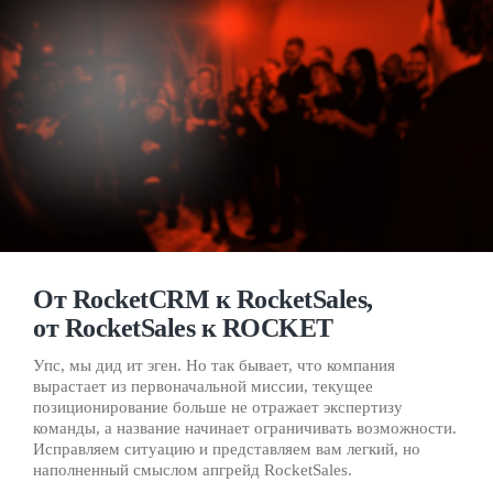
От RocketCRM к RocketSales,
от RocketSales к ROCKET
Упс, мы дид ит эген. Но так бывает, что компания
вырастает из первоначальной миссии, текущее
позиционирование больше не отражает экспертизу
команды, а название начинает ограничивать возможности.
Исправляем ситуацию и представляем вам легкий, но
наполненный смыслом апгрейд RocketSales.