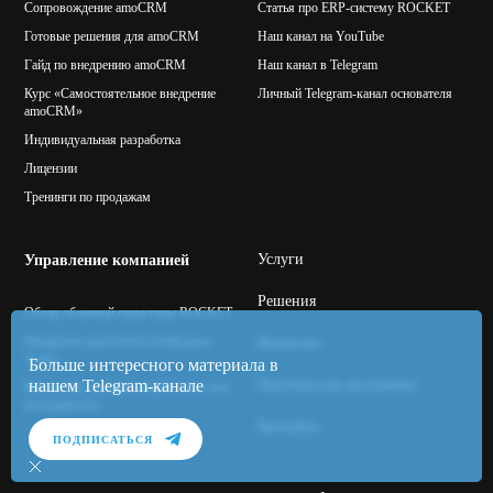
Сопровождение amoCRM
Статья про ERP-систему ROCKET
Готовые решения для amoCRM
Наш канал на YouTube
Гайд по внедрению amoCRM
Наш канал в Telegram
Курс «Самостоятельное внедрение
Личный Telegram-канал основателя
amoCRM»
Индивидуальная разработка
Лицензии
Тренинги по продажам
Услуги
Управление компанией
Решения
Обзор облачной структуры ROCKET
Внедрение проектной платформы
Вакансии
Asana
Больше интересного материала в
Партнерская программа
нашем Telegram-канале
Консалтинг для руководителей и топ-
менеджмента
Брендбук
ПОДПИСАТЬСЯ