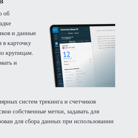
в
ю об
адке
иков и данные
я в карточку
по крупицам.
вать и
ярных систем трекинга и счетчиков
свои собственные метки, задавать для
ьзован для сбора данных при использовании