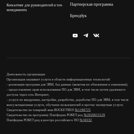
Партнерская программа
Консалтинг для руководителей и топ-
менеджмента
Брендбук
Деятельность организации
Организация оказывает услуги в области информационных технологий:
- реализация программ для ЭВМ, баз данных (включая их обновления и изменения);
- предоставление прав использования ПО для ЭВМ, в том числе путем удаленного
доступа через сеть Интернет;
- услуги по внедрению, настройке, разработке, доработке ПО для ЭВМ, в том числе
консультационные услуги, обучение пользователей и прочие экспертные услуги.
Свидетельство на товарный знак ROCKETRED
№1186725
Свидетельство на программу Платформа РОКЕТ.ред
№2026615129
Платформа РОКЕТ.ред в реестре российского ПО
№34532